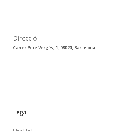
Direcció
Carrer Pere Vergés, 1, 08020, Barcelona.
Telèfon
+34 609 77 62 95
Email
info@fdc.cat
Legal
Identitat